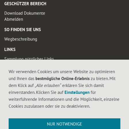
GESCHÜTZER BEREICH
Download Dokumente
Abmelden
SO FINDEN SIE UNS
Wegbeschreibung
LINKS
Sammlung nützlicher Links
Wir verwenden Cookies um unsere Website zu optimieren
© 2019 FALTIGE-HERZEN
und Ihnen das
bestmögliche Online-Erlebnis
zu bieten. Mit
Diese Seite enthält urheberrechtlich geschütztes Material. Die durch die
dem Klick auf
„Alle erlauben“
erklären Sie sich damit
Seitenbetreiber erstellten Inhalte und Werke auf diesen Seiten unterliegen dem
einverstanden. Klicken Sie auf
Einstellungen
für
deutschen Urheberrecht. Die Vervielfältigung, Bearbeitung, Verbreitung und jede
weiterführende Informationen und die Möglichkeit, einzelne
Art der Verwertung außerhalb der Grenzen des Urheberrechtes bedürfen der
Cookies zuzulassen oder sie zu deaktivieren.
schriftlichen Zustimmung des jeweiligen Autors bzw. Erstellers. Downloads und
Kopien dieser Seite sind nur für den privaten, nicht kommerziellen Gebrauch
gestattet.
NUR NOTWENDIGE