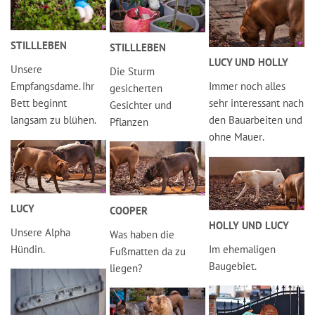
STILLLEBEN
STILLLEBEN
LUCY UND HOLLY
Unsere
Die Sturm
Empfangsdame. Ihr
Immer noch alles
gesicherten
Bett beginnt
sehr interessant nach
Gesichter und
langsam zu blühen.
den Bauarbeiten und
Pflanzen
ohne Mauer.
LUCY
COOPER
HOLLY UND LUCY
Unsere Alpha
Was haben die
Hündin.
Im ehemaligen
Fußmatten da zu
Baugebiet.
liegen?