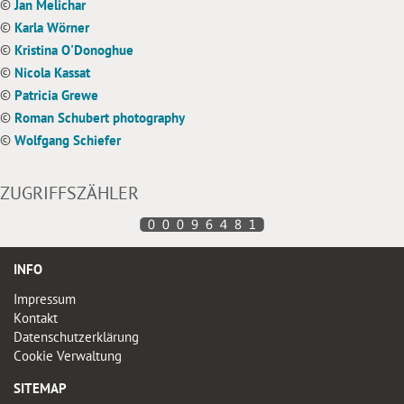
©
Jan Melichar
©
Karla Wörner
©
Kristina O'Donoghue
©
Nicola Kassat
©
Patricia Grewe
©
Roman Schubert photography
©
Wolfgang Schiefer
ZUGRIFFSZÄHLER
INFO
Impressum
Kontakt
Datenschutzerklärung
Cookie Verwaltung
SITEMAP