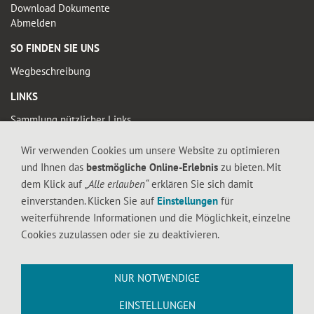
Download Dokumente
Abmelden
SO FINDEN SIE UNS
Wegbeschreibung
LINKS
Sammlung nützlicher Links
Wir verwenden Cookies um unsere Website zu optimieren
© 2019 FALTIGE-HERZEN
und Ihnen das
bestmögliche Online-Erlebnis
zu bieten. Mit
Diese Seite enthält urheberrechtlich geschütztes Material. Die durch die
dem Klick auf
„Alle erlauben“
erklären Sie sich damit
Seitenbetreiber erstellten Inhalte und Werke auf diesen Seiten unterliegen dem
einverstanden. Klicken Sie auf
Einstellungen
für
deutschen Urheberrecht. Die Vervielfältigung, Bearbeitung, Verbreitung und jede
weiterführende Informationen und die Möglichkeit, einzelne
Art der Verwertung außerhalb der Grenzen des Urheberrechtes bedürfen der
Cookies zuzulassen oder sie zu deaktivieren.
schriftlichen Zustimmung des jeweiligen Autors bzw. Erstellers. Downloads und
Kopien dieser Seite sind nur für den privaten, nicht kommerziellen Gebrauch
gestattet.
NUR NOTWENDIGE
EINSTELLUNGEN