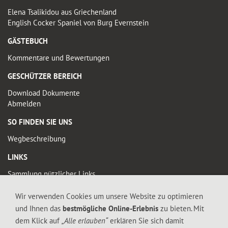
Elena Tsalikidou aus Griechenland
English Cocker Spaniel von Burg Evernstein
GÄSTEBUCH
Kommentare und Bewertungen
GESCHÜTZER BEREICH
Download Dokumente
Abmelden
SO FINDEN SIE UNS
Wegbeschreibung
LINKS
Sammlung nützlicher Links
Wir verwenden Cookies um unsere Website zu optimieren
© 2019 FALTIGE-HERZEN
und Ihnen das
bestmögliche Online-Erlebnis
zu bieten. Mit
Diese Seite enthält urheberrechtlich geschütztes Material. Die durch die
dem Klick auf
„Alle erlauben“
erklären Sie sich damit
Seitenbetreiber erstellten Inhalte und Werke auf diesen Seiten unterliegen dem