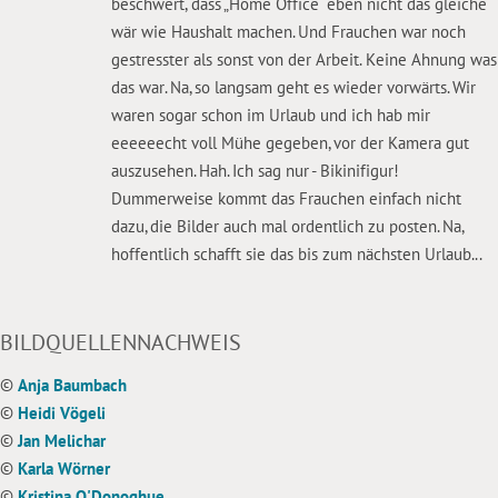
beschwert, dass „Home Office“ eben nicht das gleiche
wär wie Haushalt machen. Und Frauchen war noch
gestresster als sonst von der Arbeit. Keine Ahnung was
das war. Na, so langsam geht es wieder vorwärts. Wir
waren sogar schon im Urlaub und ich hab mir
eeeeeecht voll Mühe gegeben, vor der Kamera gut
auszusehen. Hah. Ich sag nur - Bikinifigur!
Dummerweise kommt das Frauchen einfach nicht
dazu, die Bilder auch mal ordentlich zu posten. Na,
hoffentlich schafft sie das bis zum nächsten Urlaub...
BILDQUELLENNACHWEIS
©
Anja Baumbach
©
Heidi Vögeli
©
Jan Melichar
©
Karla Wörner
©
Kristina O'Donoghue