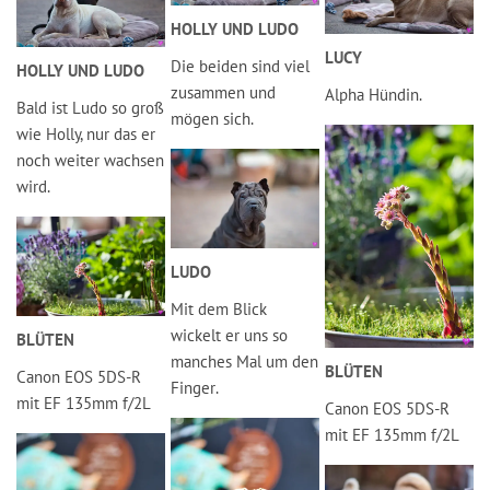
HOLLY UND LUDO
LUCY
Die beiden sind viel
HOLLY UND LUDO
zusammen und
Alpha Hündin.
Bald ist Ludo so groß
mögen sich.
wie Holly, nur das er
noch weiter wachsen
wird.
LUDO
Mit dem Blick
wickelt er uns so
BLÜTEN
manches Mal um den
BLÜTEN
Canon EOS 5DS-R
Finger.
mit EF 135mm f/2L
Canon EOS 5DS-R
mit EF 135mm f/2L