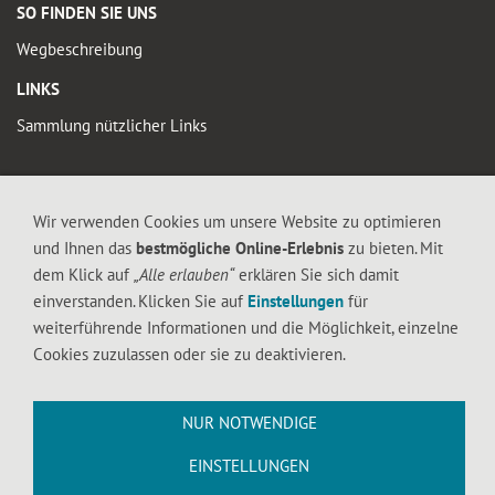
SO FINDEN SIE UNS
Wegbeschreibung
LINKS
Sammlung nützlicher Links
© 2019 FALTIGE-HERZEN
Diese Seite enthält urheberrechtlich geschütztes Material. Die durch die
Wir verwenden Cookies um unsere Website zu optimieren
Seitenbetreiber erstellten Inhalte und Werke auf diesen Seiten unterliegen dem
und Ihnen das
bestmögliche Online-Erlebnis
zu bieten. Mit
deutschen Urheberrecht. Die Vervielfältigung, Bearbeitung, Verbreitung und jede
dem Klick auf
„Alle erlauben“
erklären Sie sich damit
Art der Verwertung außerhalb der Grenzen des Urheberrechtes bedürfen der
einverstanden. Klicken Sie auf
Einstellungen
für
schriftlichen Zustimmung des jeweiligen Autors bzw. Erstellers. Downloads und
weiterführende Informationen und die Möglichkeit, einzelne
Kopien dieser Seite sind nur für den privaten, nicht kommerziellen Gebrauch
Cookies zuzulassen oder sie zu deaktivieren.
gestattet.
NUR NOTWENDIGE
EINSTELLUNGEN