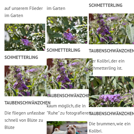
SCHMETTERLING
auf unserem Flieder
im Garten
im Garten
SCHMETTERLING
TAUBENSCHWÄNZCHE
SCHMETTERLING
Der Kolibri, der ein
Schmetterling ist.
TAUBENSCHWÄNZCHEN
TAUBENSCHWÄNZCHEN
kaum möglich, die in
Die fliegen unfassbar
"Ruhe" zu fotografieren,.
TAUBENSCHWÄNZCHE
schnell von Blüte zu
Die brummen, wie ein
Blüte
Kolibri.