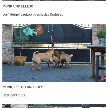
MONK UND LEELOO
Die "kleine" LeeLoo mischt das Rudel auf.
MONK, LEELOO UND LUCY
Jetzt geht's los...