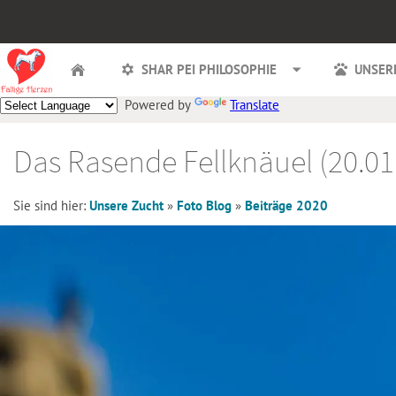
SHAR PEI PHILOSOPHIE
UNSER
Powered by
Translate
Das Rasende Fellknäuel (20.01
Sie sind hier:
Unsere Zucht
»
Foto Blog
»
Beiträge 2020