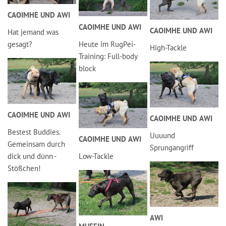
CAOIMHE UND AWI
CAOIMHE UND AWI
CAOIMHE UND AWI
Hat jemand was
gesagt?
Heute im RugPei-
High-Tackle
Training: Full-body
block
CAOIMHE UND AWI
CAOIMHE UND AWI
Bestest Buddies.
Uuuund
CAOIMHE UND AWI
Gemeinsam durch
Sprungangriff
dick und dünn -
Low-Tackle
Stößchen!
AWI