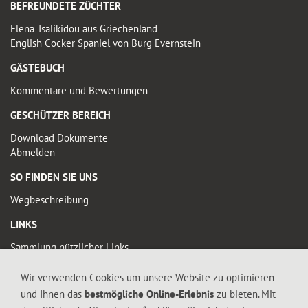
BEFREUNDETE ZÜCHTER
Elena Tsalikidou aus Griechenland
English Cocker Spaniel von Burg Evernstein
GÄSTEBUCH
Kommentare und Bewertungen
GESCHÜTZER BEREICH
Download Dokumente
Abmelden
SO FINDEN SIE UNS
Wegbeschreibung
LINKS
Sammlung nützlicher Links
Wir verwenden Cookies um unsere Website zu optimieren
© 2019 FALTIGE-HERZEN
und Ihnen das
bestmögliche Online-Erlebnis
zu bieten. Mit
Diese Seite enthält urheberrechtlich geschütztes Material. Die durch die