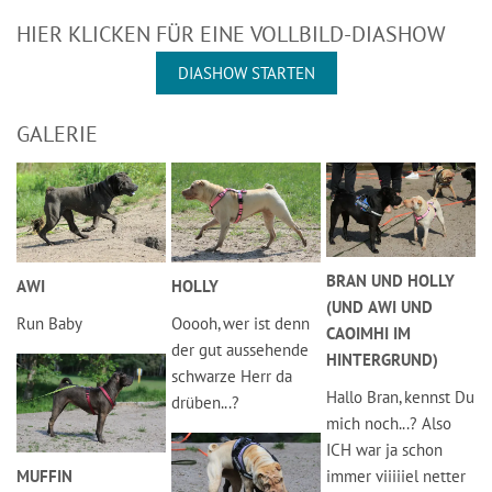
HIER KLICKEN FÜR EINE VOLLBILD-DIASHOW
DIASHOW STARTEN
GALERIE
BRAN UND HOLLY
AWI
HOLLY
(UND AWI UND
Run Baby
Ooooh, wer ist denn
CAOIMHI IM
der gut aussehende
HINTERGRUND)
schwarze Herr da
Hallo Bran, kennst Du
drüben...?
mich noch...? Also
ICH war ja schon
immer viiiiiel netter
MUFFIN