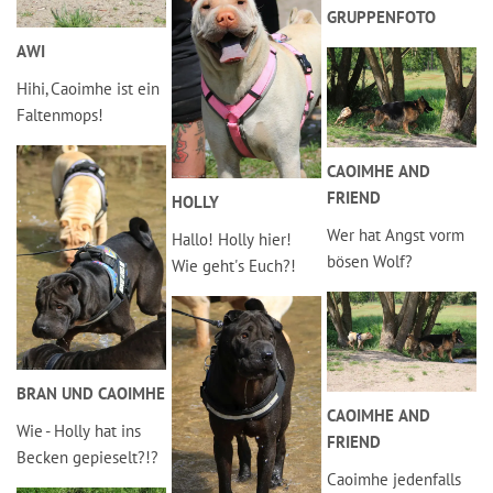
GRUPPENFOTO
AWI
Hihi, Caoimhe ist ein
Faltenmops!
CAOIMHE AND
FRIEND
HOLLY
Wer hat Angst vorm
Hallo! Holly hier!
bösen Wolf?
Wie geht's Euch?!
BRAN UND CAOIMHE
CAOIMHE AND
Wie - Holly hat ins
FRIEND
Becken gepieselt?!?
Caoimhe jedenfalls