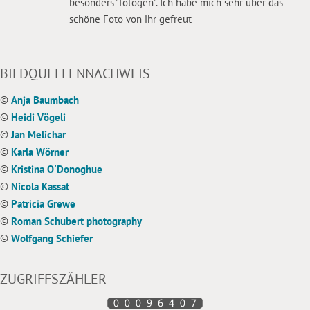
besonders "fotogen". Ich habe mich sehr über das
schöne Foto von ihr gefreut
BILDQUELLENNACHWEIS
©
Anja Baumbach
©
Heidi Vögeli
©
Jan Melichar
©
Karla Wörner
©
Kristina O'Donoghue
©
Nicola Kassat
©
Patricia Grewe
©
Roman Schubert photography
©
Wolfgang Schiefer
ZUGRIFFSZÄHLER