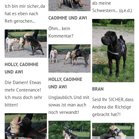
als meine
Ich bin mir sicher, da
Schwestern... (q.e.d.)
hat es eben nach
CAOIMHE UND AWI
Reh gerochen...
Öhm... kein
Kommentar?
HOLLY, CAOIMHE
UND AWI
HOLLY, CAOIMHE
Die Damen! Etwas
UND AWI
BRAN
mehr Contenance!
Ich muss doch sehr
Unglaublich. Und mit
Seid Ihr SICHER, dass
bitten!
sowas ist man auch
Andrea die Richtige
noch verwandt!
gebracht hat?!