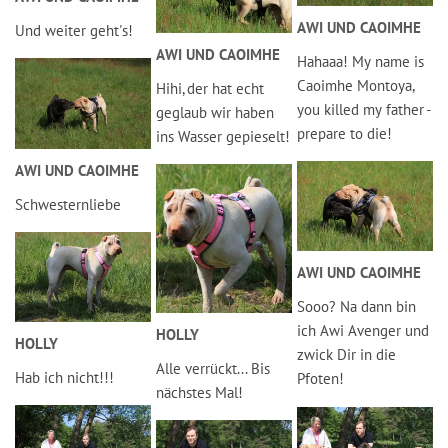
AWI UND CAOIMHE
Und weiter geht's!
AWI UND CAOIMHE
Hahaaa! My name is
Caoimhe Montoya,
Hihi, der hat echt
you killed my father -
geglaub wir haben
prepare to die!
ins Wasser gepieselt!
AWI UND CAOIMHE
Schwesternliebe
AWI UND CAOIMHE
Sooo? Na dann bin
ich Awi Avenger und
HOLLY
HOLLY
zwick Dir in die
Alle verrückt... Bis
Hab ich nicht!!!
Pfoten!
nächstes Mal!