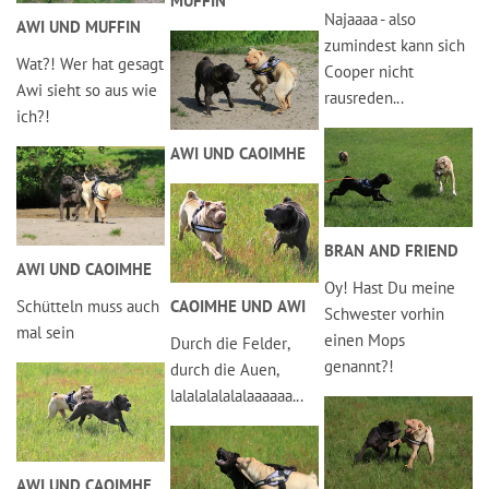
MUFFIN
Najaaaa - also
AWI UND MUFFIN
zumindest kann sich
Wat?! Wer hat gesagt
Cooper nicht
Awi sieht so aus wie
rausreden...
ich?!
AWI UND CAOIMHE
BRAN AND FRIEND
AWI UND CAOIMHE
Oy! Hast Du meine
CAOIMHE UND AWI
Schütteln muss auch
Schwester vorhin
mal sein
einen Mops
Durch die Felder,
genannt?!
durch die Auen,
lalalalalalalaaaaaa...
AWI UND CAOIMHE