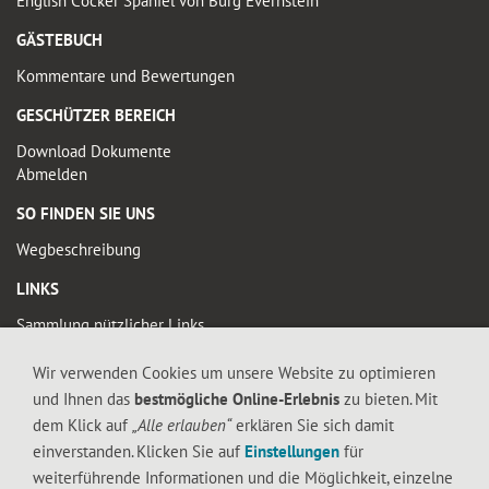
English Cocker Spaniel von Burg Evernstein
GÄSTEBUCH
Kommentare und Bewertungen
GESCHÜTZER BEREICH
Download Dokumente
Abmelden
SO FINDEN SIE UNS
Wegbeschreibung
LINKS
Sammlung nützlicher Links
Wir verwenden Cookies um unsere Website zu optimieren
© 2019 FALTIGE-HERZEN
und Ihnen das
bestmögliche Online-Erlebnis
zu bieten. Mit
Diese Seite enthält urheberrechtlich geschütztes Material. Die durch die
dem Klick auf
„Alle erlauben“
erklären Sie sich damit
Seitenbetreiber erstellten Inhalte und Werke auf diesen Seiten unterliegen dem
einverstanden. Klicken Sie auf
Einstellungen
für
deutschen Urheberrecht. Die Vervielfältigung, Bearbeitung, Verbreitung und jede
weiterführende Informationen und die Möglichkeit, einzelne
Art der Verwertung außerhalb der Grenzen des Urheberrechtes bedürfen der