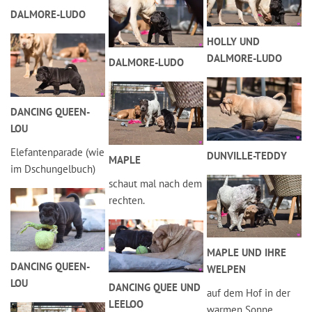
DALMORE-LUDO
HOLLY UND
DALMORE-LUDO
DALMORE-LUDO
DANCING QUEEN-
LOU
Elefantenparade (wie
DUNVILLE-TEDDY
MAPLE
im Dschungelbuch)
schaut mal nach dem
rechten.
MAPLE UND IHRE
DANCING QUEEN-
WELPEN
LOU
DANCING QUEE UND
auf dem Hof in der
LEELOO
warmen Sonne.