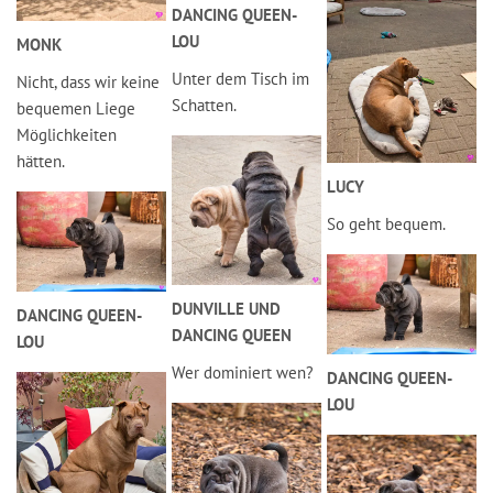
DANCING QUEEN-
LOU
MONK
Unter dem Tisch im
Nicht, dass wir keine
Schatten.
bequemen Liege
Möglichkeiten
hätten.
LUCY
So geht bequem.
DUNVILLE UND
DANCING QUEEN-
DANCING QUEEN
LOU
Wer dominiert wen?
DANCING QUEEN-
LOU