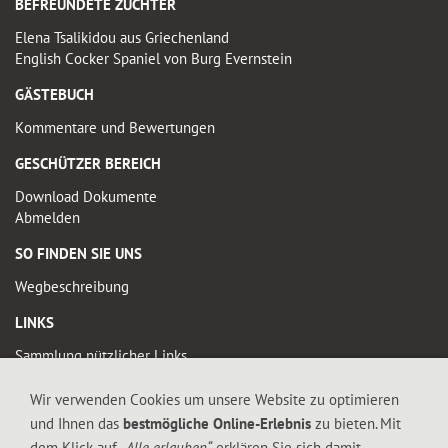
BEFREUNDETE ZÜCHTER
Elena Tsalikidou aus Griechenland
English Cocker Spaniel von Burg Evernstein
GÄSTEBUCH
Kommentare und Bewertungen
GESCHÜTZER BEREICH
Download Dokumente
Abmelden
SO FINDEN SIE UNS
Wegbeschreibung
LINKS
Sammlung nützlicher Links
Wir verwenden Cookies um unsere Website zu optimieren
© 2019 FALTIGE-HERZEN
und Ihnen das
bestmögliche Online-Erlebnis
zu bieten. Mit
Diese Seite enthält urheberrechtlich geschütztes Material. Die durch die
dem Klick auf
„Alle erlauben“
erklären Sie sich damit