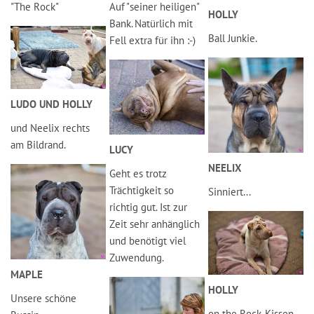
"The Rock"
Auf "seiner heiligen"
HOLLY
Bank. Natürlich mit
Ball Junkie.
Fell extra für ihn :-)
LUDO UND HOLLY
und Neelix rechts
am Bildrand.
LUCY
NEELIX
Geht es trotz
Trächtigkeit so
Sinniert...
richtig gut. Ist zur
Zeit sehr anhänglich
und benötigt viel
Zuwendung.
MAPLE
HOLLY
Unsere schöne
on the Rock-Kissen