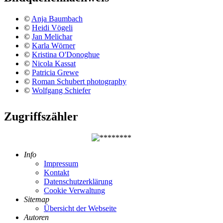
©
Anja Baumbach
©
Heidi Vögeli
©
Jan Melichar
©
Karla Wörner
©
Kristina O'Donoghue
©
Nicola Kassat
©
Patricia Grewe
©
Roman Schubert photography
©
Wolfgang Schiefer
Zugriffszähler
Info
Impressum
Kontakt
Datenschutzerklärung
Cookie Verwaltung
Sitemap
Übersicht der Webseite
Autoren