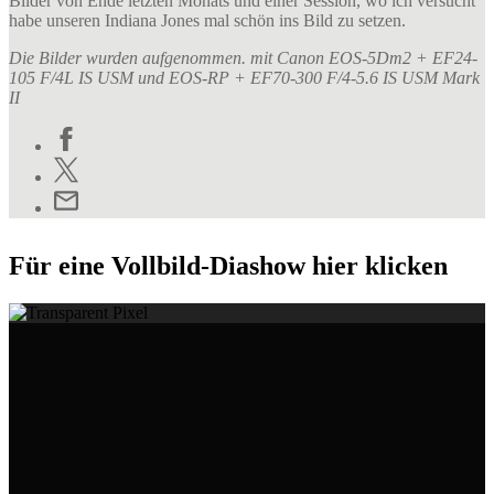
Bilder von Ende letzten Monats und einer Session, wo ich versucht
habe unseren Indiana Jones mal schön ins Bild zu setzen.
Die Bilder wurden aufgenommen. mit Canon EOS-5Dm2 + EF24-
105 F/4L IS USM und EOS-RP + EF70-300 F/4-5.6 IS USM Mark
II
Für eine Vollbild-Diashow hier klicken