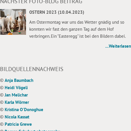
NÄCHSTER FOTO-BLOG BEITRAG
OSTERN 2023 (10.04.2023)
Am Ostermontag war uns das Wetter gnädig und so
konnten wir fast den ganzen Tag auf dem Hof
verbringen. Ein "Easteregg" ist bei den Bildern dabei.
...Weiterlesen
BILDQUELLENNACHWEIS
©
Anja Baumbach
©
Heidi Vögeli
©
Jan Melichar
©
Karla Wörner
©
Kristina O'Donoghue
©
Nicola Kassat
©
Patricia Grewe