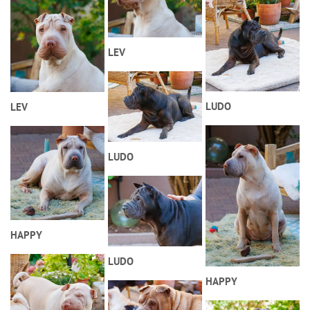
LEV
LUDO
LEV
LUDO
HAPPY
LUDO
HAPPY