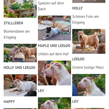
Spatzen auf dem
HOLLY
Dach
Schönes Foto am
Eingang
STILLLEBEN
Blumendame am
Eingang
MAPLE UND LEELOO
chillen auf dem Hof
LEELOO
Unsere lustige Maus
HOLLY UND LEELOO
LEV
LEV
HAPPY