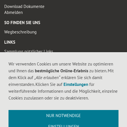
Download Dokumente
Abmelden
SO FINDEN SIE UNS
Wegbeschreibung
LINKS
Sammlung nützlicher Links
Wir verwenden Cookies um unsere Website zu optimieren
© 2019 FALTIGE-HERZEN
und Ihnen das
bestmögliche Online-Erlebnis
zu bieten. Mit
Diese Seite enthält urheberrechtlich geschütztes Material. Die durch die
dem Klick auf
„Alle erlauben“
erklären Sie sich damit
Seitenbetreiber erstellten Inhalte und Werke auf diesen Seiten unterliegen dem
einverstanden. Klicken Sie auf
Einstellungen
für
deutschen Urheberrecht. Die Vervielfältigung, Bearbeitung, Verbreitung und jede
weiterführende Informationen und die Möglichkeit, einzelne
Art der Verwertung außerhalb der Grenzen des Urheberrechtes bedürfen der
Cookies zuzulassen oder sie zu deaktivieren.
schriftlichen Zustimmung des jeweiligen Autors bzw. Erstellers. Downloads und
Kopien dieser Seite sind nur für den privaten, nicht kommerziellen Gebrauch
gestattet.
NUR NOTWENDIGE
EINSTELLUNGEN