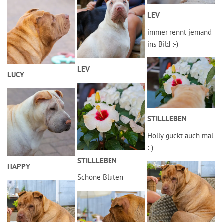
LEV
immer rennt jemand
ins Bild :-)
LEV
LUCY
STILLLEBEN
Holly guckt auch mal
:-)
STILLLEBEN
HAPPY
Schöne Blüten