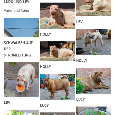
LUDO UND LEV
Vater und Sohn
LEV
HOLLY
SCHWALBEN AUF
DER
STROMLEITUNG
HOLLY
HOLLY
LUCY
LEV
LUCY