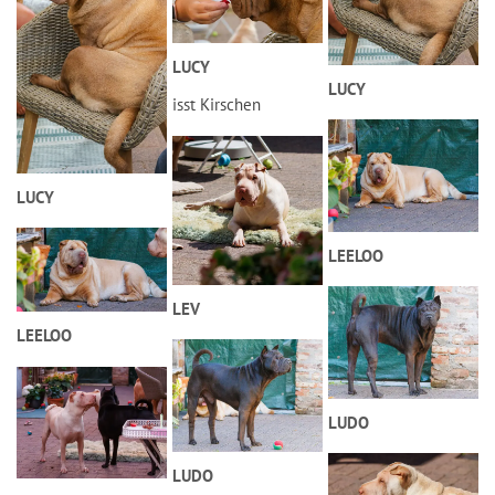
LUCY
LUCY
isst Kirschen
LUCY
LEELOO
LEV
LEELOO
LUDO
LUDO