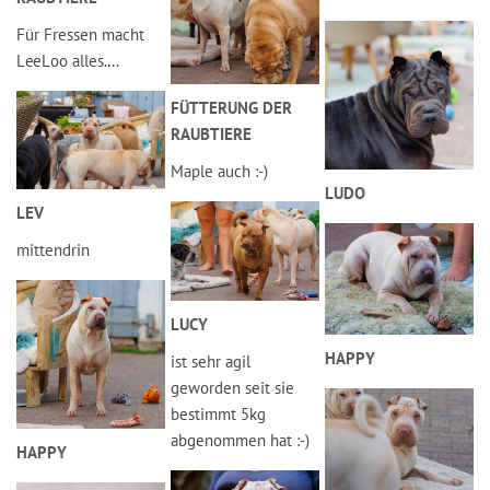
Für Fressen macht
LeeLoo alles....
FÜTTERUNG DER
RAUBTIERE
Maple auch :-)
LUDO
LEV
mittendrin
LUCY
HAPPY
ist sehr agil
geworden seit sie
bestimmt 5kg
abgenommen hat :-)
HAPPY