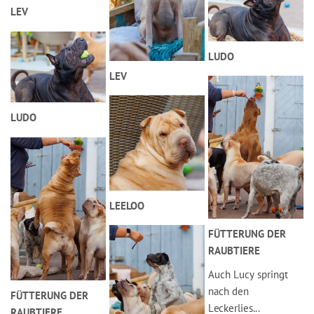
LEV
LUDO
LEV
LUDO
LEELOO
FÜTTERUNG DER
RAUBTIERE
Auch Lucy springt
nach den
FÜTTERUNG DER
Leckerlies...
RAUBTIERE