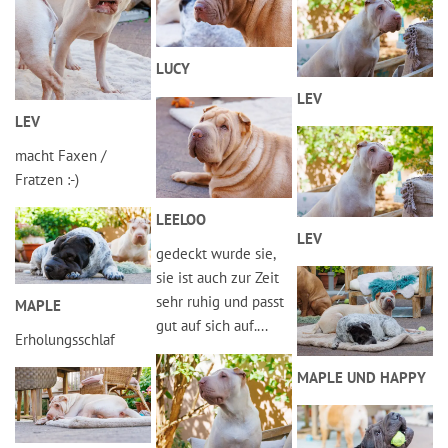
LUCY
LEV
LEV
macht Faxen /
Fratzen :-)
LEELOO
LEV
gedeckt wurde sie,
sie ist auch zur Zeit
sehr ruhig und passt
MAPLE
gut auf sich auf....
Erholungsschlaf
MAPLE UND HAPPY