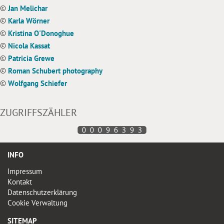
©
Jan Melichar
©
Karla Wörner
©
Kristina O'Donoghue
©
Nicola Kassat
©
Patricia Grewe
©
Roman Schubert photography
©
Wolfgang Schiefer
ZUGRIFFSZÄHLER
INFO
Impressum
Kontakt
Datenschutzerklärung
Cookie Verwaltung
SITEMAP