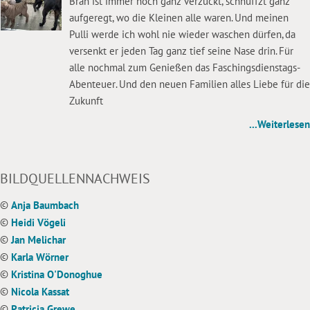
Bran ist immer noch ganz verzückt, schnuffzt ganz
aufgeregt, wo die Kleinen alle waren. Und meinen
Pulli werde ich wohl nie wieder waschen dürfen, da
versenkt er jeden Tag ganz tief seine Nase drin. Für
alle nochmal zum Genießen das Faschingsdienstags-
Abenteuer. Und den neuen Familien alles Liebe für die
Zukunft
...Weiterlesen
BILDQUELLENNACHWEIS
©
Anja Baumbach
©
Heidi Vögeli
©
Jan Melichar
©
Karla Wörner
©
Kristina O'Donoghue
©
Nicola Kassat
©
Patricia Grewe