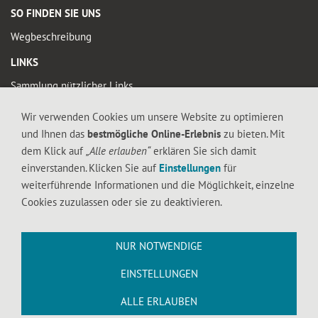
SO FINDEN SIE UNS
Wegbeschreibung
LINKS
Sammlung nützlicher Links
Wir verwenden Cookies um unsere Website zu optimieren
© 2019 FALTIGE-HERZEN
und Ihnen das
bestmögliche Online-Erlebnis
zu bieten. Mit
Diese Seite enthält urheberrechtlich geschütztes Material. Die durch die
dem Klick auf
„Alle erlauben“
erklären Sie sich damit
Seitenbetreiber erstellten Inhalte und Werke auf diesen Seiten unterliegen dem
einverstanden. Klicken Sie auf
Einstellungen
für
deutschen Urheberrecht. Die Vervielfältigung, Bearbeitung, Verbreitung und jede
weiterführende Informationen und die Möglichkeit, einzelne
Art der Verwertung außerhalb der Grenzen des Urheberrechtes bedürfen der
Cookies zuzulassen oder sie zu deaktivieren.
schriftlichen Zustimmung des jeweiligen Autors bzw. Erstellers. Downloads und
Kopien dieser Seite sind nur für den privaten, nicht kommerziellen Gebrauch
gestattet.
NUR NOTWENDIGE
EINSTELLUNGEN
ALLE ERLAUBEN