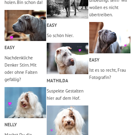
unbedingt sein? Wir
holen. Bin schon da!
wollen es nicht
übertreiben.
EASY
So schön hier.
EASY
Nachdenkliche
EASY
Denker Stirn. Mit
Ist es so recht, Frau
oder ohne Falten
Fotografin?
gefällig?
MATHILDA
Suspekte Gestalten
hier auf dem Hof.
NELLY
Machst Du die