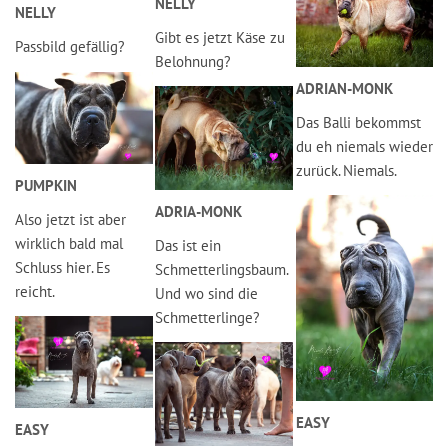
NELLY
NELLY
Gibt es jetzt Käse zu
Passbild gefällig?
Belohnung?
ADRIAN-MONK
Das Balli bekommst
du eh niemals wieder
zurück. Niemals.
PUMPKIN
ADRIA-MONK
Also jetzt ist aber
wirklich bald mal
Das ist ein
Schluss hier. Es
Schmetterlingsbaum.
reicht.
Und wo sind die
Schmetterlinge?
EASY
EASY