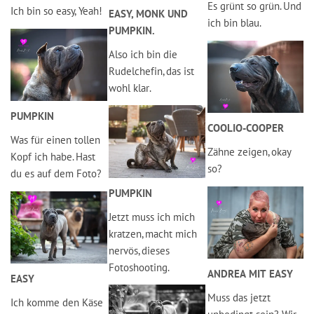
Es grünt so grün. Und
Ich bin so easy, Yeah!
EASY, MONK UND
ich bin blau.
PUMPKIN.
Also ich bin die
Rudelchefin, das ist
wohl klar.
PUMPKIN
COOLIO-COOPER
Was für einen tollen
Zähne zeigen, okay
Kopf ich habe. Hast
so?
du es auf dem Foto?
PUMPKIN
Jetzt muss ich mich
kratzen, macht mich
nervös, dieses
Fotoshooting.
ANDREA MIT EASY
EASY
Muss das jetzt
Ich komme den Käse