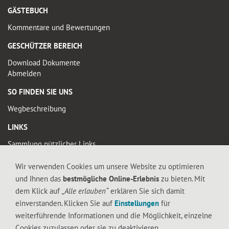
GÄSTEBUCH
Kommentare und Bewertungen
GESCHÜTZER BEREICH
Download Dokumente
Abmelden
SO FINDEN SIE UNS
Wegbeschreibung
LINKS
Sammlung nützlicher Links
Wir verwenden Cookies um unsere Website zu optimieren
© 2019 FALTIGE-HERZEN
und Ihnen das
bestmögliche Online-Erlebnis
zu bieten. Mit
Diese Seite enthält urheberrechtlich geschütztes Material. Die durch die
dem Klick auf
„Alle erlauben“
erklären Sie sich damit
Seitenbetreiber erstellten Inhalte und Werke auf diesen Seiten unterliegen dem
einverstanden. Klicken Sie auf
Einstellungen
für
deutschen Urheberrecht. Die Vervielfältigung, Bearbeitung, Verbreitung und jede
weiterführende Informationen und die Möglichkeit, einzelne
Art der Verwertung außerhalb der Grenzen des Urheberrechtes bedürfen der
Cookies zuzulassen oder sie zu deaktivieren.